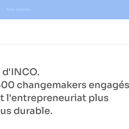
Nos talents
s d'INCO.
400 changemakers engagé
et l'entrepreneuriat plus
lus durable.